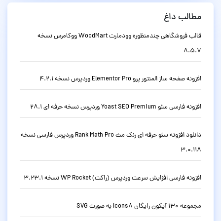
مطالب داغ
قالب فروشگاهی چندمنظوره وودمارت WoodMart ووکامرس نسخه
8.5.7
افزونه صفحه ساز المنتور پرو Elementor Pro وردپرس نسخه 4.2.1
افزونه فارسی سئو Yoast SEO Premium وردپرس نسخه حرفه ای 28.1
دانلود افزونه سئو حرفه ای رنک مث Rank Math Pro وردپرس فارسی نسخه
3.0.118
افزونه فارسی افزایش سرعت وردپرس (راکت) WP Rocket نسخه 3.23.1
مجموعه 130 آیکون رایگان Icons8 به صورت SVG