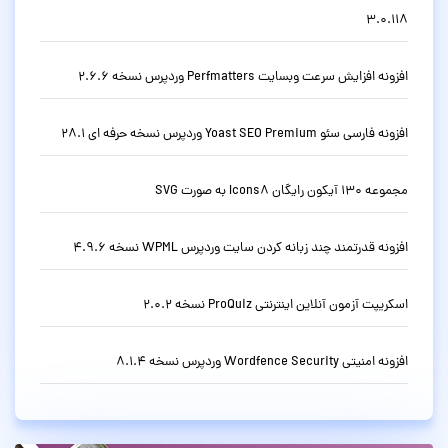
3.0.118
افزونه افزایش سرعت وبسایت Perfmatters وردپرس نسخه 2.6.6
افزونه فارسی سئو Yoast SEO Premium وردپرس نسخه حرفه ای 28.1
مجموعه 130 آیکون رایگان Icons8 به صورت SVG
افزونه قدرتمند چند زبانه کردن سایت وردپرس WPML نسخه 4.9.6
اسکریپت آزمون آنلاین اینترنتی ProQuiz نسخه 2.0.2
افزونه امنیتی Wordfence Security وردپرس نسخه 8.1.4