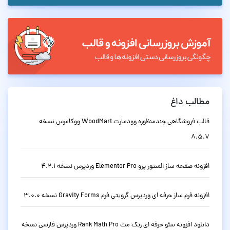
مطالب داغ
قالب فروشگاهی چندمنظوره وودمارت WoodMart ووکامرس نسخه
8.5.7
افزونه صفحه ساز المنتور پرو Elementor Pro وردپرس نسخه 4.2.1
افزونه فرم ساز حرفه ای وردپرس گرویتی فرم Gravity Forms نسخه 3.0.0
دانلود افزونه سئو حرفه ای رنک مث Rank Math Pro وردپرس فارسی نسخه