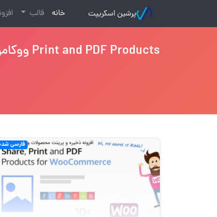
(current)
خانه
قالب
افزو
پرشین اسکریپت
Print and PDF Products ووکامرس
فارسی شده