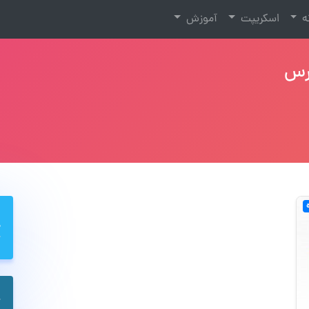
نه
اسکریپت
آموزش