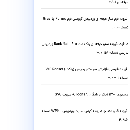
حرفه ای 28.1
افزونه فرم ساز حرفه ای وردپرس گرویتی فرم Gravity Forms
نسخه 3.0.0
دانلود افزونه سئو حرفه ای رنک مث Rank Math Pro وردپرس
فارسی نسخه 3.0.118
افزونه فارسی افزایش سرعت وردپرس (راکت) WP Rocket
نسخه 3.23.1
مجموعه 130 آیکون رایگان Icons8 به صورت SVG
افزونه قدرتمند چند زبانه کردن سایت وردپرس WPML نسخه
4.9.6