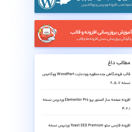
مطالب داغ
قالب فروشگاهی چندمنظوره وودمارت WoodMart ووکامرس
نسخه 8.5.7
افزونه صفحه ساز المنتور پرو Elementor Pro وردپرس نسخه
4.2.1
افزونه فارسی سئو Yoast SEO Premium وردپرس نسخه