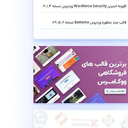
افزونه امنیتی Wordfence Security وردپرس نسخه 8.1.4
قالب چند منظوره وردپرس Betheme نسخه 28.5.6