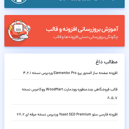
مطالب داغ
افزونه صفحه ساز المنتور پرو Elementor Pro وردپرس نسخه 4.2.1
قالب فروشگاهی چندمنظوره وودمارت WoodMart ووکامرس نسخه
8.5.7
افزونه فارسی سئو Yoast SEO Premium وردپرس نسخه حرفه ای 28.2