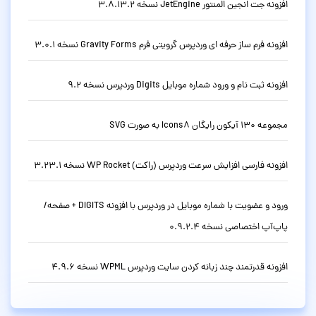
افزونه جت انجین المنتور JetEngine نسخه 3.8.13.2
افزونه فرم ساز حرفه ای وردپرس گرویتی فرم Gravity Forms نسخه 3.0.1
افزونه ثبت نام و ورود شماره موبایل Digits وردپرس نسخه 9.2
مجموعه 130 آیکون رایگان Icons8 به صورت SVG
افزونه فارسی افزایش سرعت وردپرس (راکت) WP Rocket نسخه 3.23.1
ورود و عضویت با شماره موبایل در وردپرس با افزونه DIGITS + صفحه/
پاپ‌آپ اختصاصی نسخه 0.9.2.4
افزونه قدرتمند چند زبانه کردن سایت وردپرس WPML نسخه 4.9.6