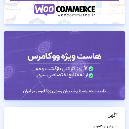
آگهی
آموزش ووکامرس