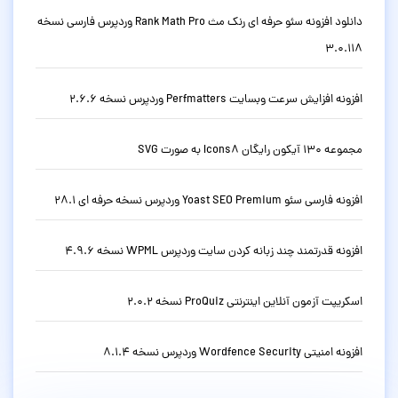
دانلود افزونه سئو حرفه ای رنک مث Rank Math Pro وردپرس فارسی نسخه
3.0.118
افزونه افزایش سرعت وبسایت Perfmatters وردپرس نسخه 2.6.6
مجموعه 130 آیکون رایگان Icons8 به صورت SVG
افزونه فارسی سئو Yoast SEO Premium وردپرس نسخه حرفه ای 28.1
افزونه قدرتمند چند زبانه کردن سایت وردپرس WPML نسخه 4.9.6
اسکریپت آزمون آنلاین اینترنتی ProQuiz نسخه 2.0.2
افزونه امنیتی Wordfence Security وردپرس نسخه 8.1.4