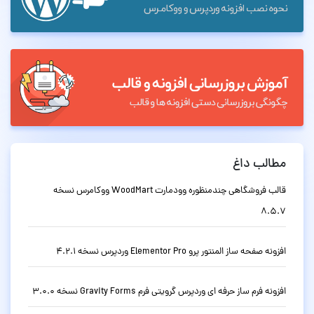
مطالب داغ
قالب فروشگاهی چندمنظوره وودمارت WoodMart ووکامرس نسخه
8.5.7
افزونه صفحه ساز المنتور پرو Elementor Pro وردپرس نسخه 4.2.1
افزونه فرم ساز حرفه ای وردپرس گرویتی فرم Gravity Forms نسخه 3.0.0