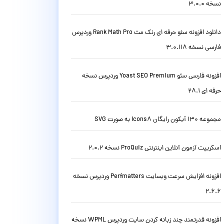
نسخه 3.0.0
دانلود افزونه سئو حرفه ای رنک مث Rank Math Pro وردپرس
فارسی نسخه 3.0.118
افزونه فارسی سئو Yoast SEO Premium وردپرس نسخه
حرفه ای 28.1
مجموعه 130 آیکون رایگان Icons8 به صورت SVG
اسکریپت آزمون آنلاین اینترنتی ProQuiz نسخه 2.0.2
افزونه افزایش سرعت وبسایت Perfmatters وردپرس نسخه
2.6.6
افزونه قدرتمند چند زبانه کردن سایت وردپرس WPML نسخه