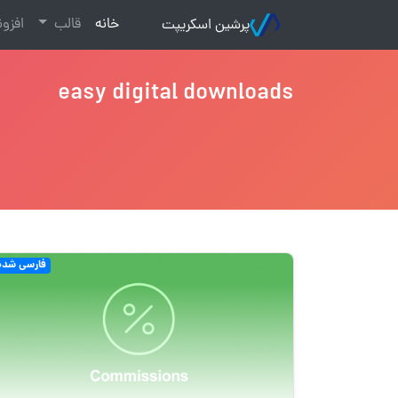
(current)
خانه
قالب
افزو
پرشین اسکریپت
easy digital downloads
فارسی شده