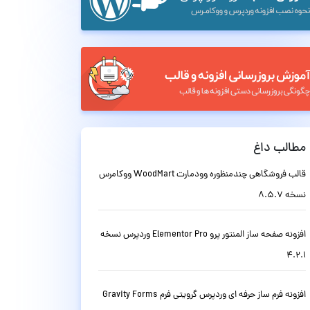
مطالب داغ
قالب فروشگاهی چندمنظوره وودمارت WoodMart ووکامرس
نسخه 8.5.7
افزونه صفحه ساز المنتور پرو Elementor Pro وردپرس نسخه
4.2.1
افزونه فرم ساز حرفه ای وردپرس گرویتی فرم Gravity Forms