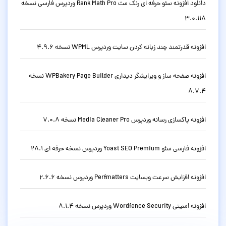
دانلود افزونه سئو حرفه ای رنک مث Rank Math Pro وردپرس فارسی نسخه
3.0.118
افزونه قدرتمند چند زبانه کردن سایت وردپرس WPML نسخه 4.9.6
افزونه صفحه ساز و ویرایشگر دیداری WPBakery Page Builder نسخه
8.7.4
افزونه پاکسازی رسانه وردپرس Media Cleaner Pro نسخه 7.0.8
افزونه فارسی سئو Yoast SEO Premium وردپرس نسخه حرفه ای 28.1
افزونه افزایش سرعت وبسایت Perfmatters وردپرس نسخه 2.6.6
افزونه امنیتی Wordfence Security وردپرس نسخه 8.1.4