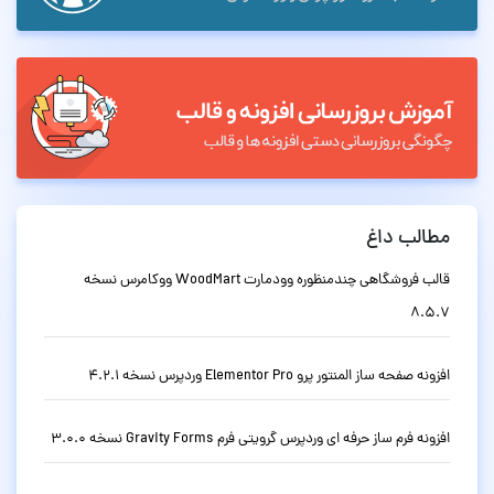
مطالب داغ
قالب فروشگاهی چندمنظوره وودمارت WoodMart ووکامرس نسخه
8.5.7
افزونه صفحه ساز المنتور پرو Elementor Pro وردپرس نسخه 4.2.1
افزونه فرم ساز حرفه ای وردپرس گرویتی فرم Gravity Forms نسخه 3.0.0