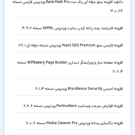
دانلود افزونه سئو حرفه ای رنک مث Rank Math Pro وردپرس فارسی نسخه
3.0.118
افزونه قدرتمند چند زبانه کردن سایت وردپرس WPML نسخه 4.9.6
افزونه فارسی سئو Yoast SEO Premium وردپرس نسخه حرفه ای 28.1
افزونه صفحه ساز و ویرایشگر دیداری WPBakery Page Builder نسخه
8.7.4
افزونه امنیتی Wordfence Security وردپرس نسخه 8.1.4
افزونه افزایش سرعت وبسایت Perfmatters وردپرس نسخه 2.6.6
افزونه پاکسازی رسانه وردپرس Media Cleaner Pro نسخه 7.0.8