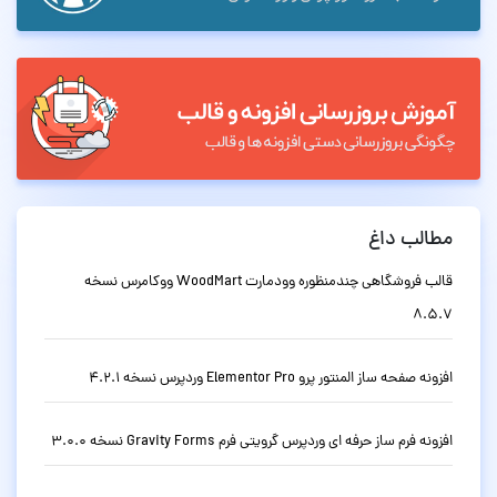
مطالب داغ
قالب فروشگاهی چندمنظوره وودمارت WoodMart ووکامرس نسخه
8.5.7
افزونه صفحه ساز المنتور پرو Elementor Pro وردپرس نسخه 4.2.1
افزونه فرم ساز حرفه ای وردپرس گرویتی فرم Gravity Forms نسخه 3.0.0