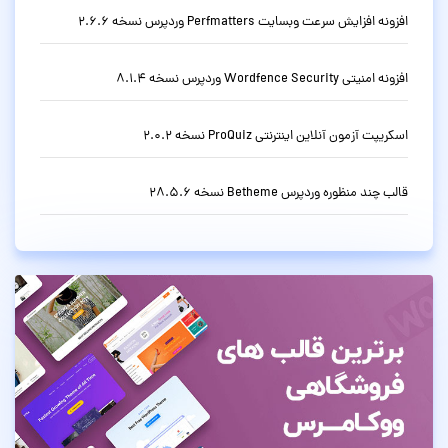
افزونه افزایش سرعت وبسایت Perfmatters وردپرس نسخه 2.6.6
افزونه امنیتی Wordfence Security وردپرس نسخه 8.1.4
اسکریپت آزمون آنلاین اینترنتی ProQuiz نسخه 2.0.2
قالب چند منظوره وردپرس Betheme نسخه 28.5.6