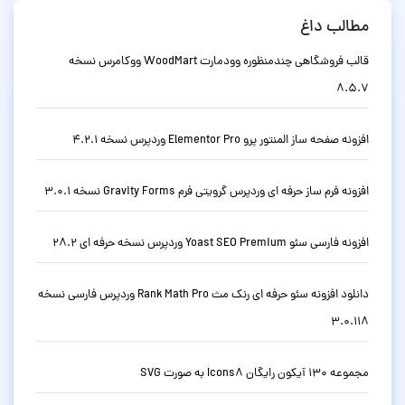
مطالب داغ
قالب فروشگاهی چندمنظوره وودمارت WoodMart ووکامرس نسخه
8.5.7
افزونه صفحه ساز المنتور پرو Elementor Pro وردپرس نسخه 4.2.1
افزونه فرم ساز حرفه ای وردپرس گرویتی فرم Gravity Forms نسخه 3.0.1
افزونه فارسی سئو Yoast SEO Premium وردپرس نسخه حرفه ای 28.2
دانلود افزونه سئو حرفه ای رنک مث Rank Math Pro وردپرس فارسی نسخه
3.0.118
مجموعه 130 آیکون رایگان Icons8 به صورت SVG