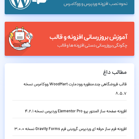
مطالب داغ
قالب فروشگاهی چندمنظوره وودمارت WoodMart ووکامرس نسخه
8.5.7
افزونه صفحه ساز المنتور پرو Elementor Pro وردپرس نسخه 4.2.1
افزونه فرم ساز حرفه ای وردپرس گرویتی فرم Gravity Forms نسخه 3.0.0