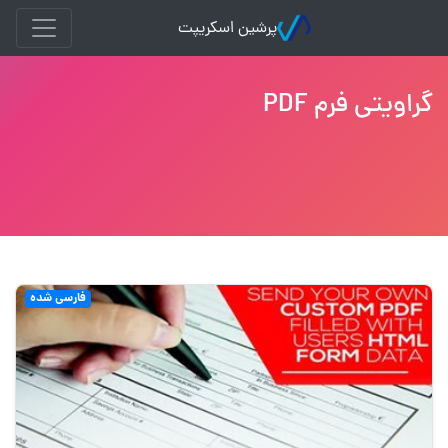
پرشین اسکریپت
گراویتی فرم PDF
فارسی شده