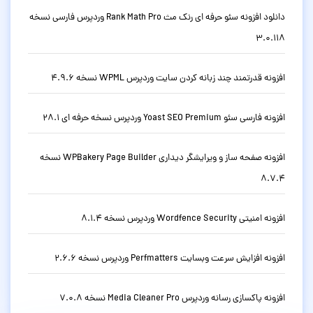
دانلود افزونه سئو حرفه ای رنک مث Rank Math Pro وردپرس فارسی نسخه
3.0.118
افزونه قدرتمند چند زبانه کردن سایت وردپرس WPML نسخه 4.9.6
افزونه فارسی سئو Yoast SEO Premium وردپرس نسخه حرفه ای 28.1
افزونه صفحه ساز و ویرایشگر دیداری WPBakery Page Builder نسخه
8.7.4
افزونه امنیتی Wordfence Security وردپرس نسخه 8.1.4
افزونه افزایش سرعت وبسایت Perfmatters وردپرس نسخه 2.6.6
افزونه پاکسازی رسانه وردپرس Media Cleaner Pro نسخه 7.0.8