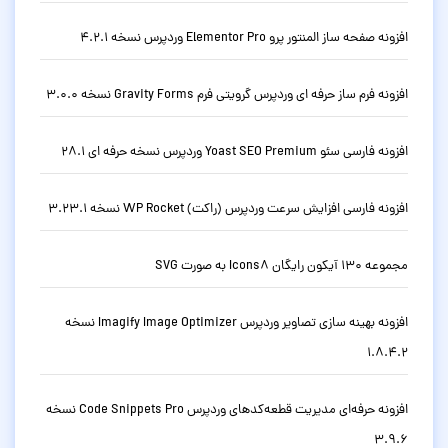
افزونه صفحه ساز المنتور پرو Elementor Pro وردپرس نسخه 4.2.1
افزونه فرم ساز حرفه ای وردپرس گرویتی فرم Gravity Forms نسخه 3.0.0
افزونه فارسی سئو Yoast SEO Premium وردپرس نسخه حرفه ای 28.1
افزونه فارسی افزایش سرعت وردپرس (راکت) WP Rocket نسخه 3.23.1
مجموعه 130 آیکون رایگان Icons8 به صورت SVG
افزونه بهینه سازی تصاویر وردپرس Imagify Image Optimizer نسخه
1.8.4.2
افزونه حرفه‌ای مدیریت قطعه‌کدهای وردپرس Code Snippets Pro نسخه
3.9.6