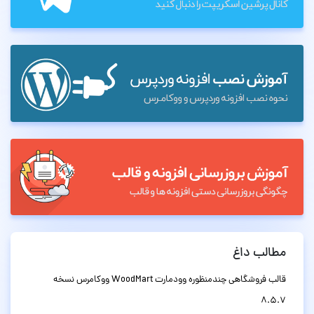
مطالب داغ
قالب فروشگاهی چندمنظوره وودمارت WoodMart ووکامرس نسخه
8.5.7