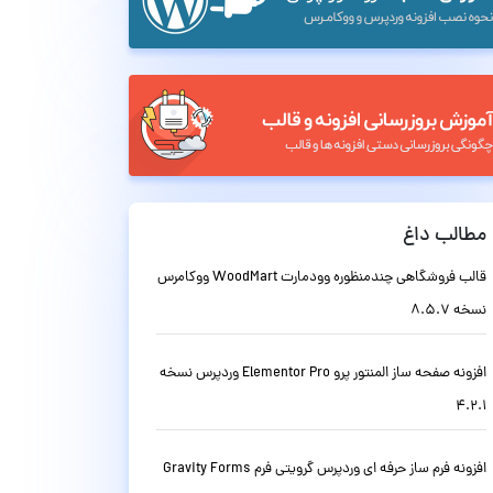
مطالب داغ
قالب فروشگاهی چندمنظوره وودمارت WoodMart ووکامرس
نسخه 8.5.7
افزونه صفحه ساز المنتور پرو Elementor Pro وردپرس نسخه
4.2.1
افزونه فرم ساز حرفه ای وردپرس گرویتی فرم Gravity Forms