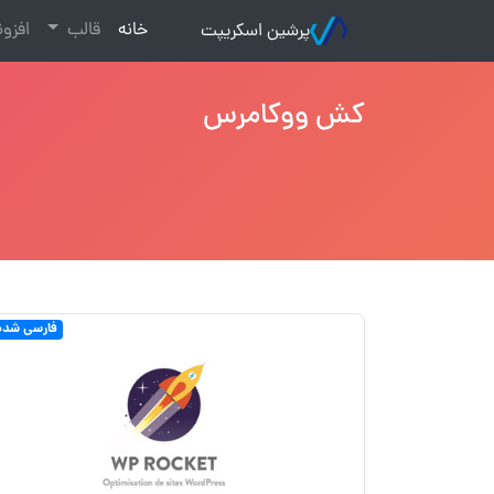
(current)
خانه
قالب
افزو
پرشین اسکریپت
کش ووکامرس
فارسی شده