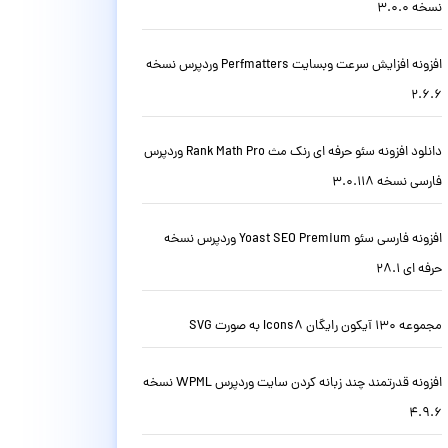
نسخه 3.0.0
افزونه افزایش سرعت وبسایت Perfmatters وردپرس نسخه
2.6.6
دانلود افزونه سئو حرفه ای رنک مث Rank Math Pro وردپرس
فارسی نسخه 3.0.118
افزونه فارسی سئو Yoast SEO Premium وردپرس نسخه
حرفه ای 28.1
مجموعه 130 آیکون رایگان Icons8 به صورت SVG
افزونه قدرتمند چند زبانه کردن سایت وردپرس WPML نسخه
4.9.6