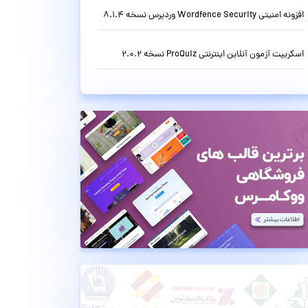
افزونه امنیتی Wordfence Security وردپرس نسخه 8.1.4
اسکریپت آزمون آنلاین اینترنتی ProQuiz نسخه 2.0.2