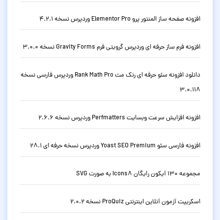
افزونه صفحه ساز المنتور پرو Elementor Pro وردپرس نسخه 4.2.1
افزونه فرم ساز حرفه ای وردپرس گرویتی فرم Gravity Forms نسخه 3.0.0
دانلود افزونه سئو حرفه ای رنک مث Rank Math Pro وردپرس فارسی نسخه
3.0.118
افزونه افزایش سرعت وبسایت Perfmatters وردپرس نسخه 2.6.6
افزونه فارسی سئو Yoast SEO Premium وردپرس نسخه حرفه ای 28.1
مجموعه 130 آیکون رایگان Icons8 به صورت SVG
اسکریپت آزمون آنلاین اینترنتی ProQuiz نسخه 2.0.2