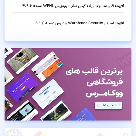
افزونه قدرتمند چند زبانه کردن سایت وردپرس WPML نسخه 4.9.6
افزونه امنیتی Wordfence Security وردپرس نسخه 8.1.4