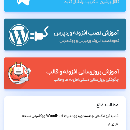
مطالب داغ
قالب فروشگاهی چندمنظوره وودمارت WoodMart ووکامرس نسخه
8.5.7