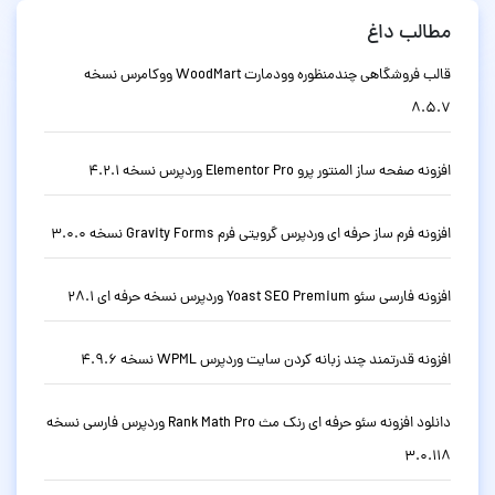
مطالب داغ
قالب فروشگاهی چندمنظوره وودمارت WoodMart ووکامرس نسخه
8.5.7
افزونه صفحه ساز المنتور پرو Elementor Pro وردپرس نسخه 4.2.1
افزونه فرم ساز حرفه ای وردپرس گرویتی فرم Gravity Forms نسخه 3.0.0
افزونه فارسی سئو Yoast SEO Premium وردپرس نسخه حرفه ای 28.1
افزونه قدرتمند چند زبانه کردن سایت وردپرس WPML نسخه 4.9.6
دانلود افزونه سئو حرفه ای رنک مث Rank Math Pro وردپرس فارسی نسخه
3.0.118