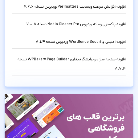
افزونه افزایش سرعت وبسایت Perfmatters وردپرس نسخه 2.6.6
افزونه پاکسازی رسانه وردپرس Media Cleaner Pro نسخه 7.0.8
افزونه امنیتی Wordfence Security وردپرس نسخه 8.1.4
افزونه صفحه ساز و ویرایشگر دیداری WPBakery Page Builder نسخه
8.7.4