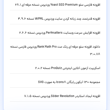
افزونه فارسی سئو Yoast SEO Premium وردپرس نسخه حرفه ای 28.1
افزونه قدرتمند چند زبانه کردن سایت وردپرس WPML نسخه 4.9.6
افزونه افزایش سرعت وبسایت Perfmatters وردپرس نسخه 2.6.6
دانلود افزونه سئو حرفه ای رنک مث Rank Math Pro وردپرس فارسی نسخه
3.0.118
اسکریپت آزمون آنلاین اینترنتی ProQuiz نسخه 2.0.2
مجموعه 130 آیکون رایگان Icons8 به صورت SVG
افزونه ایجاد اسلایدر Slider Revolution وردپرس نسخه 7.1.5