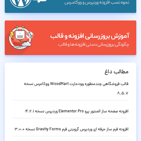
مطالب داغ
قالب فروشگاهی چندمنظوره وودمارت WoodMart ووکامرس نسخه
8.5.7
افزونه صفحه ساز المنتور پرو Elementor Pro وردپرس نسخه 4.2.1
افزونه فرم ساز حرفه ای وردپرس گرویتی فرم Gravity Forms نسخه 3.0.0