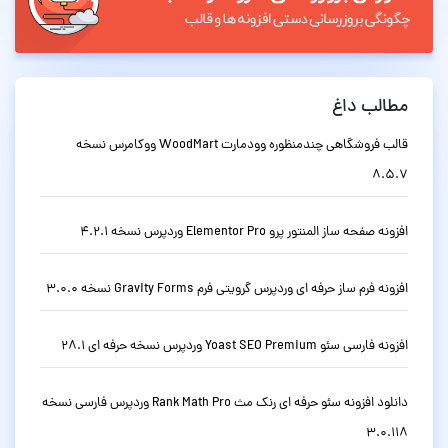
مطالب داغ
قالب فروشگاهی چندمنظوره وودمارت WoodMart ووکامرس نسخه
8.5.7
افزونه صفحه ساز المنتور پرو Elementor Pro وردپرس نسخه 4.2.1
افزونه فرم ساز حرفه ای وردپرس گرویتی فرم Gravity Forms نسخه 3.0.0
افزونه فارسی سئو Yoast SEO Premium وردپرس نسخه حرفه ای 28.1
دانلود افزونه سئو حرفه ای رنک مث Rank Math Pro وردپرس فارسی نسخه
3.0.118