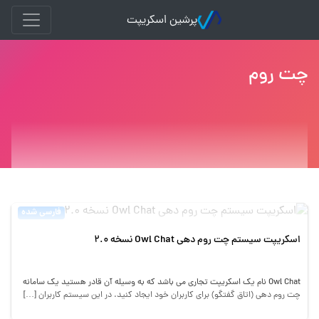
پرشین اسکریپت
چت روم
فارسی شده
اسکریپت سیستم چت روم دهی Owl Chat نسخه 2.0
Owl Chat نام یک اسکریپت تجاری می باشد که به وسیله آن قادر هستید یک سامانه
چت روم دهی (اتاق گفتگو) برای کاربران خود ایجاد کنید. در این سیستم کاربران […]