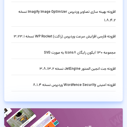
افزونه بهینه سازی تصاویر وردپرس Imagify Image Optimizer نسخه
1.8.4.2
افزونه فارسی افزایش سرعت وردپرس (راکت) WP Rocket نسخه 3.23.1
مجموعه 130 آیکون رایگان Icons8 به صورت SVG
افزونه جت انجین المنتور JetEngine نسخه 3.8.13.2
افزونه امنیتی Wordfence Security وردپرس نسخه 8.1.4