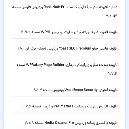
دانلود افزونه سئو حرفه ای رنک مث Rank Math Pro وردپرس فارسی نسخه
3.0.118
افزونه قدرتمند چند زبانه کردن سایت وردپرس WPML نسخه 4.9.6
افزونه فارسی سئو Yoast SEO Premium وردپرس نسخه حرفه ای 28.1
افزونه صفحه ساز و ویرایشگر دیداری WPBakery Page Builder نسخه
8.7.4
افزونه امنیتی Wordfence Security وردپرس نسخه 8.1.4
افزونه افزایش سرعت وبسایت Perfmatters وردپرس نسخه 2.6.6
افزونه پاکسازی رسانه وردپرس Media Cleaner Pro نسخه 7.0.8