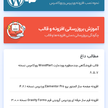
مطالب داغ
قالب فروشگاهی چندمنظوره وودمارت WoodMart ووکامرس نسخه
8.5.7
افزونه صفحه ساز المنتور پرو Elementor Pro وردپرس نسخه 4.2.1
افزونه فرم ساز حرفه ای وردپرس گرویتی فرم Gravity Forms نسخه 3.0.0