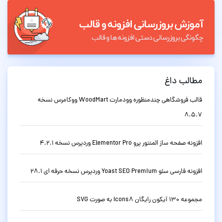
مطالب داغ
قالب فروشگاهی چندمنظوره وودمارت WoodMart ووکامرس نسخه
8.5.7
افزونه صفحه ساز المنتور پرو Elementor Pro وردپرس نسخه 4.2.1
افزونه فارسی سئو Yoast SEO Premium وردپرس نسخه حرفه ای 28.1
مجموعه 130 آیکون رایگان Icons8 به صورت SVG