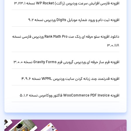
افزونه فارسی افزایش سرعت وردپرس (راکت) WP Rocket نسخه 3.23.1
افزونه ثبت نام و ورود شماره موبایل Digits وردپرس نسخه 9.2
دانلود افزونه سئو حرفه ای رنک مث Rank Math Pro وردپرس فارسی نسخه
3.0.118
افزونه فرم ساز حرفه ای وردپرس گرویتی فرم Gravity Forms نسخه 3.0.0
افزونه قدرتمند چند زبانه کردن سایت وردپرس WPML نسخه 4.9.6
افزونه WooCommerce PDF Invoice فاکتور ووکامرس نسخه 5.1.2