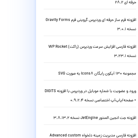
حرفه ای 28.2
افزونه فرم ساز حرفه ای وردپرس گرویتی فرم Gravity Forms
نسخه 3.0.1
افزونه فارسی افزایش سرعت وردپرس (راکت) WP Rocket
نسخه 3.23.1
مجموعه 130 آیکون رایگان Icons8 به صورت SVG
ورود و عضویت با شماره موبایل در وردپرس با افزونه DIGITS
+ صفحه/پاپ‌آپ اختصاصی نسخه 0.9.2.4
افزونه جت انجین المنتور JetEngine نسخه 3.8.13.2
افزونه فارسی مدیریت زمینه دلخواه Advanced custom