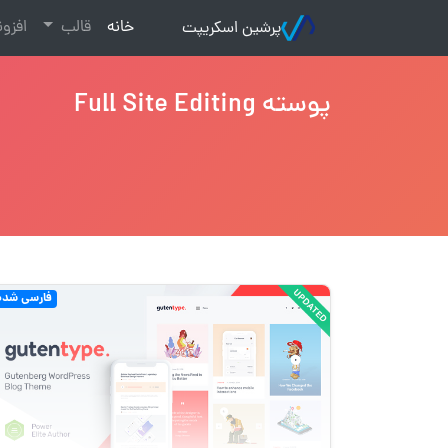
(current)
خانه
قالب
افزو
پرشین اسکریپت
پوسته Full Site Editing
فارسی شده