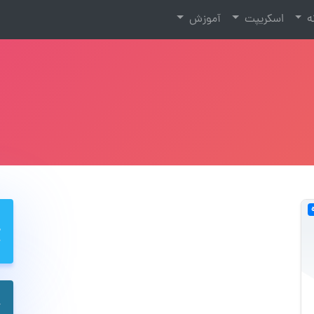
نه
اسکریپت
آموزش