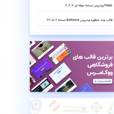
fields وردپرس نسخه حرفه ای 6.8.7
قالب چند منظوره وردپرس Betheme نسخه 28.5.6