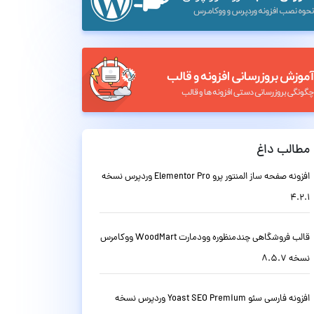
مطالب داغ
افزونه صفحه ساز المنتور پرو Elementor Pro وردپرس نسخه
4.2.1
قالب فروشگاهی چندمنظوره وودمارت WoodMart ووکامرس
نسخه 8.5.7
افزونه فارسی سئو Yoast SEO Premium وردپرس نسخه