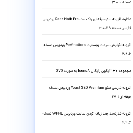
نسخه 3.0.0
دانلود افزونه سئو حرفه ای رنک مث Rank Math Pro وردپرس
فارسی نسخه 3.0.118
افزونه افزایش سرعت وبسایت Perfmatters وردپرس نسخه
2.6.6
مجموعه 130 آیکون رایگان Icons8 به صورت SVG
افزونه فارسی سئو Yoast SEO Premium وردپرس نسخه
حرفه ای 28.1
افزونه قدرتمند چند زبانه کردن سایت وردپرس WPML نسخه
4.9.6