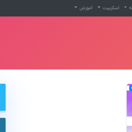
نه
اسکریپت
آموزش