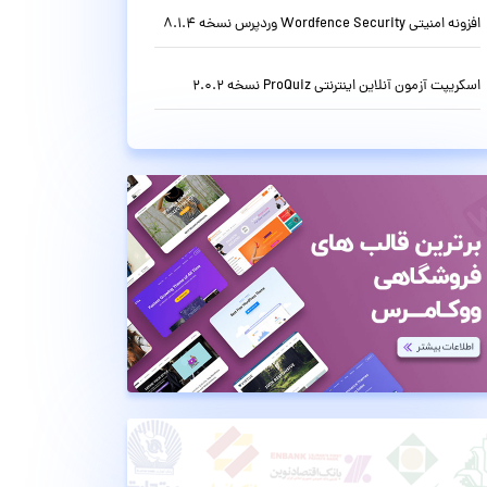
افزونه امنیتی Wordfence Security وردپرس نسخه 8.1.4
اسکریپت آزمون آنلاین اینترنتی ProQuiz نسخه 2.0.2