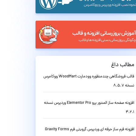
مطالب داغ
قالب فروشگاهی چندمنظوره وودمارت WoodMart ووکامرس
نسخه 8.5.7
افزونه صفحه ساز المنتور پرو Elementor Pro وردپرس نسخه
4.2.1
افزونه فرم ساز حرفه ای وردپرس گرویتی فرم Gravity Forms