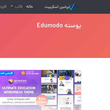
(current)
خانه
قالب
افزو
پرشین اسکریپت
پوسته Edumodo
فارسی شده