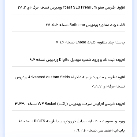
افزونه فارسی سئو Yoast SEO Premium وردپرس نسخه حرفه ای 28.2
قالب چند منظوره وردپرس Betheme نسخه 28.5.6
پوسته چندمنظوره انفولد Enfold نسخه 7.1.6
افزونه ثبت نام و ورود شماره موبایل Digits وردپرس نسخه 9.2
افزونه فارسی مدیریت زمینه دلخواه Advanced custom fields وردپرس
نسخه حرفه ای 6.8.7
افزونه فارسی افزایش سرعت وردپرس (راکت) WP Rocket نسخه 3.23.1
ورود و عضویت با شماره موبایل در وردپرس با افزونه DIGITS + صفحه/
پاپ‌آپ اختصاصی نسخه 0.9.2.4