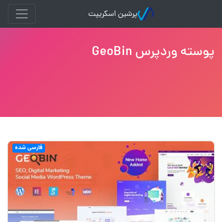
پرشین اسکریپت
پوسته وردپرس GeoBin
فارسی شده