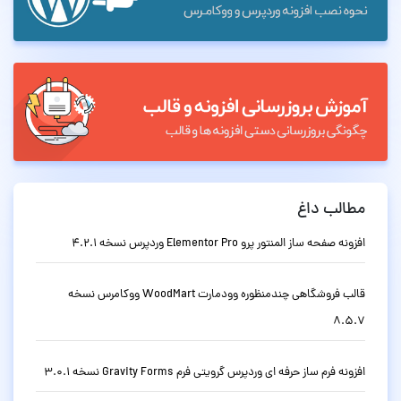
مطالب داغ
افزونه صفحه ساز المنتور پرو Elementor Pro وردپرس نسخه 4.2.1
قالب فروشگاهی چندمنظوره وودمارت WoodMart ووکامرس نسخه
8.5.7
افزونه فرم ساز حرفه ای وردپرس گرویتی فرم Gravity Forms نسخه 3.0.1