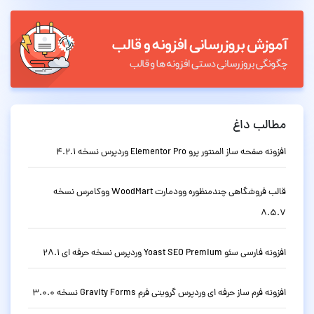
مطالب داغ
افزونه صفحه ساز المنتور پرو Elementor Pro وردپرس نسخه 4.2.1
قالب فروشگاهی چندمنظوره وودمارت WoodMart ووکامرس نسخه
8.5.7
افزونه فارسی سئو Yoast SEO Premium وردپرس نسخه حرفه ای 28.1
افزونه فرم ساز حرفه ای وردپرس گرویتی فرم Gravity Forms نسخه 3.0.0