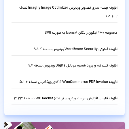
افزونه بهینه سازی تصاویر وردپرس Imagify Image Optimizer نسخه
1.8.4.2
مجموعه 130 آیکون رایگان Icons8 به صورت SVG
افزونه امنیتی Wordfence Security وردپرس نسخه 8.1.4
افزونه ثبت نام و ورود شماره موبایل Digits وردپرس نسخه 9.2
افزونه WooCommerce PDF Invoice فاکتور ووکامرس نسخه 5.1.2
افزونه فارسی افزایش سرعت وردپرس (راکت) WP Rocket نسخه 3.23.1