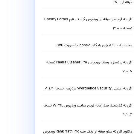
حرفه ای 28.1
افزونه فرم ساز حرفه ای وردپرس گرویتی فرم Gravity Forms
نسخه 3.0.0
مجموعه 130 آیکون رایگان Icons8 به صورت SVG
افزونه پاکسازی رسانه وردپرس Media Cleaner Pro نسخه
7.0.8
افزونه امنیتی Wordfence Security وردپرس نسخه 8.1.4
افزونه قدرتمند چند زبانه کردن سایت وردپرس WPML نسخه
4.9.6
دانلود افزونه سئو حرفه ای رنک مث Rank Math Pro وردپرس