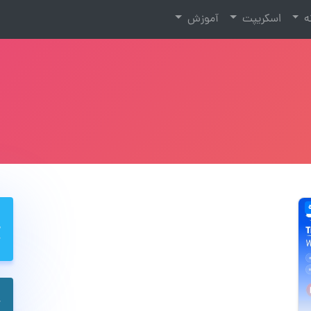
نه
اسکریپت
آموزش