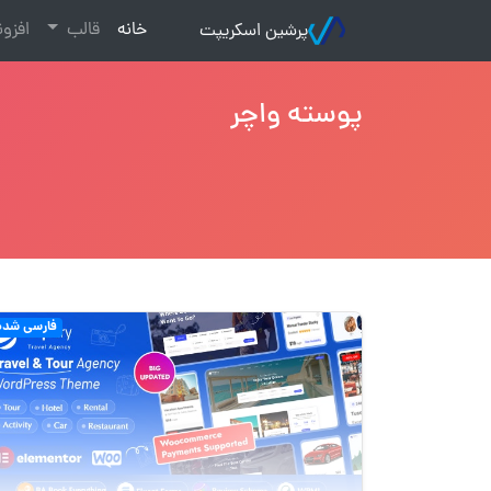
(current)
خانه
قالب
افزو
پرشین اسکریپت
پوسته واچر
فارسی شده