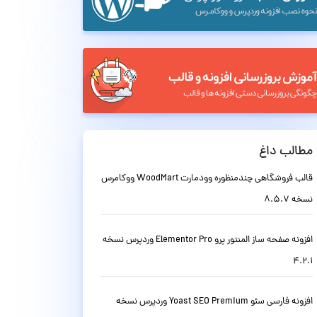
مطالب داغ
قالب فروشگاهی چندمنظوره وودمارت WoodMart ووکامرس
نسخه 8.5.7
افزونه صفحه ساز المنتور پرو Elementor Pro وردپرس نسخه
4.2.1
افزونه فارسی سئو Yoast SEO Premium وردپرس نسخه