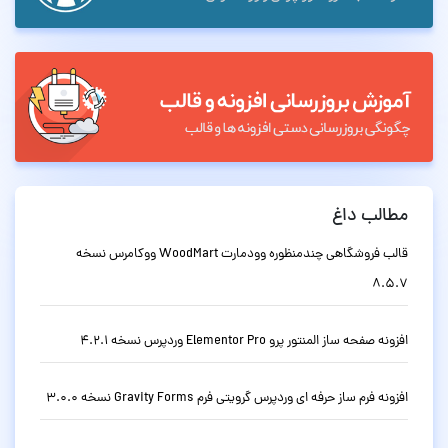
مطالب داغ
قالب فروشگاهی چندمنظوره وودمارت WoodMart ووکامرس نسخه
8.5.7
افزونه صفحه ساز المنتور پرو Elementor Pro وردپرس نسخه 4.2.1
افزونه فرم ساز حرفه ای وردپرس گرویتی فرم Gravity Forms نسخه 3.0.0