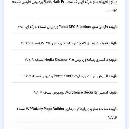
دانلود افزونه سئو حرفه ای رنک مث Rank Math Pro وردپرس فارسی نسخه
3.0.118
افزونه فارسی سئو Yoast SEO Premium وردپرس نسخه حرفه ای 28.1
افزونه قدرتمند چند زبانه کردن سایت وردپرس WPML نسخه 4.9.6
افزونه پاکسازی رسانه وردپرس Media Cleaner Pro نسخه 7.0.8
افزونه افزایش سرعت وبسایت Perfmatters وردپرس نسخه 2.6.6
افزونه امنیتی Wordfence Security وردپرس نسخه 8.1.4
افزونه صفحه ساز و ویرایشگر دیداری WPBakery Page Builder نسخه
8.7.4