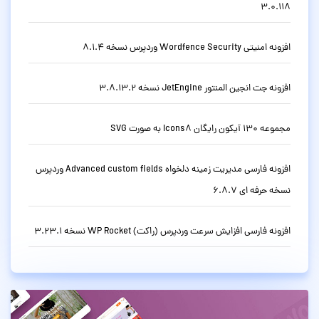
3.0.118
افزونه امنیتی Wordfence Security وردپرس نسخه 8.1.4
افزونه جت انجین المنتور JetEngine نسخه 3.8.13.2
مجموعه 130 آیکون رایگان Icons8 به صورت SVG
افزونه فارسی مدیریت زمینه دلخواه Advanced custom fields وردپرس
نسخه حرفه ای 6.8.7
افزونه فارسی افزایش سرعت وردپرس (راکت) WP Rocket نسخه 3.23.1