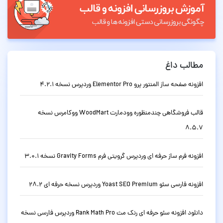
مطالب داغ
افزونه صفحه ساز المنتور پرو Elementor Pro وردپرس نسخه 4.2.1
قالب فروشگاهی چندمنظوره وودمارت WoodMart ووکامرس نسخه
8.5.7
افزونه فرم ساز حرفه ای وردپرس گرویتی فرم Gravity Forms نسخه 3.0.1
افزونه فارسی سئو Yoast SEO Premium وردپرس نسخه حرفه ای 28.2
دانلود افزونه سئو حرفه ای رنک مث Rank Math Pro وردپرس فارسی نسخه