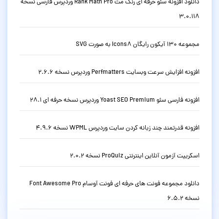
دانلود افزونه سئو حرفه ای رنک مث Rank Math Pro وردپرس فارسی نسخه
3.0.118
مجموعه 130 آیکون رایگان Icons8 به صورت SVG
افزونه افزایش سرعت وبسایت Perfmatters وردپرس نسخه 2.6.6
افزونه فارسی سئو Yoast SEO Premium وردپرس نسخه حرفه ای 28.1
افزونه قدرتمند چند زبانه کردن سایت وردپرس WPML نسخه 4.9.6
اسکریپت آزمون آنلاین اینترنتی ProQuiz نسخه 2.0.2
دانلود مجموعه فونت های حرفه ای فونت آوسام Font Awesome Pro
نسخه 6.5.2