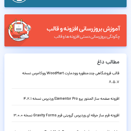
مطالب داغ
قالب فروشگاهی چندمنظوره وودمارت WoodMart ووکامرس نسخه
8.5.7
افزونه صفحه ساز المنتور پرو Elementor Pro وردپرس نسخه 4.2.1
افزونه فرم ساز حرفه ای وردپرس گرویتی فرم Gravity Forms نسخه 3.0.0