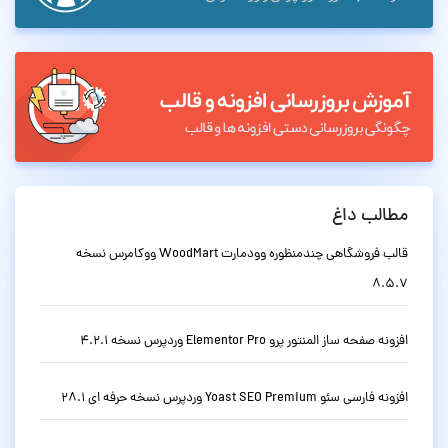
مطالب داغ
قالب فروشگاهی چندمنظوره وودمارت WoodMart ووکامرس نسخه
8.5.7
افزونه صفحه ساز المنتور پرو Elementor Pro وردپرس نسخه 4.2.1
افزونه فارسی سئو Yoast SEO Premium وردپرس نسخه حرفه ای 28.1