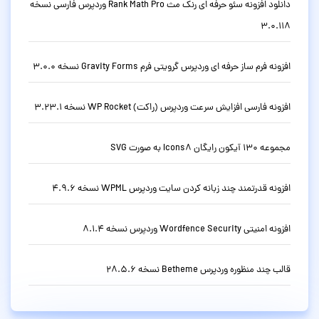
دانلود افزونه سئو حرفه ای رنک مث Rank Math Pro وردپرس فارسی نسخه
3.0.118
افزونه فرم ساز حرفه ای وردپرس گرویتی فرم Gravity Forms نسخه 3.0.0
افزونه فارسی افزایش سرعت وردپرس (راکت) WP Rocket نسخه 3.23.1
مجموعه 130 آیکون رایگان Icons8 به صورت SVG
افزونه قدرتمند چند زبانه کردن سایت وردپرس WPML نسخه 4.9.6
افزونه امنیتی Wordfence Security وردپرس نسخه 8.1.4
قالب چند منظوره وردپرس Betheme نسخه 28.5.6