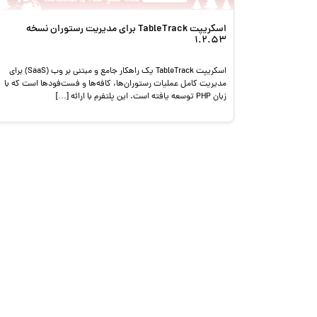
اسکریپت TableTrack برای مدیریت رستوران نسخه
1.2.53
اسکریپت TableTrack یک راهکار جامع و مبتنی بر وب (SaaS) برای
مدیریت کامل عملیات رستوران‌ها، کافه‌ها و فست‌فودها است که با
زبان PHP توسعه یافته است. این پلتفرم با ارائه […]