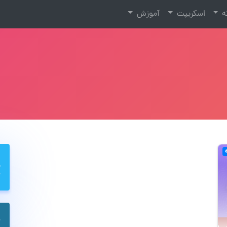
نه
اسکریپت
آموزش