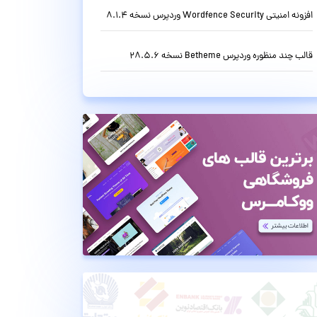
افزونه امنیتی Wordfence Security وردپرس نسخه 8.1.4
قالب چند منظوره وردپرس Betheme نسخه 28.5.6