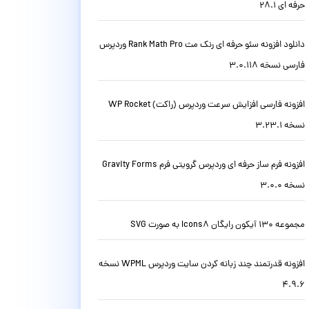
حرفه ای 28.1
دانلود افزونه سئو حرفه ای رنک مث Rank Math Pro وردپرس
فارسی نسخه 3.0.118
افزونه فارسی افزایش سرعت وردپرس (راکت) WP Rocket
نسخه 3.23.1
افزونه فرم ساز حرفه ای وردپرس گرویتی فرم Gravity Forms
نسخه 3.0.0
مجموعه 130 آیکون رایگان Icons8 به صورت SVG
افزونه قدرتمند چند زبانه کردن سایت وردپرس WPML نسخه
4.9.6