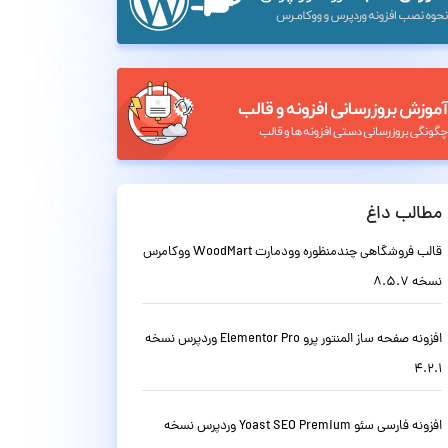
مطالب داغ
قالب فروشگاهی چندمنظوره وودمارت WoodMart ووکامرس
نسخه 8.5.7
افزونه صفحه ساز المنتور پرو Elementor Pro وردپرس نسخه
4.2.1
افزونه فارسی سئو Yoast SEO Premium وردپرس نسخه