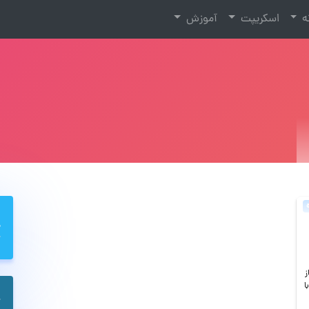
نه
اسکریپت
آموزش
ز
ا