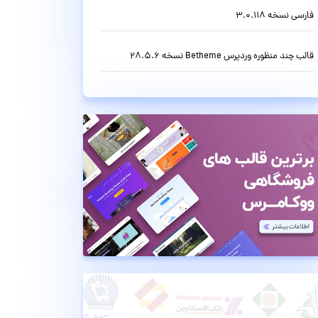
فارسی نسخه 3.0.118
قالب چند منظوره وردپرس Betheme نسخه 28.5.6