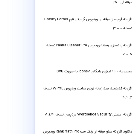
حرفه ای 28.1
افزونه فرم ساز حرفه ای وردپرس گرویتی فرم Gravity Forms
نسخه 3.0.0
افزونه پاکسازی رسانه وردپرس Media Cleaner Pro نسخه
7.0.8
مجموعه 130 آیکون رایگان Icons8 به صورت SVG
افزونه قدرتمند چند زبانه کردن سایت وردپرس WPML نسخه
4.9.6
افزونه امنیتی Wordfence Security وردپرس نسخه 8.1.4
دانلود افزونه سئو حرفه ای رنک مث Rank Math Pro وردپرس