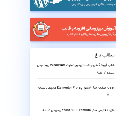
مطالب داغ
قالب فروشگاهی چندمنظوره وودمارت WoodMart ووکامرس
نسخه 8.5.7
افزونه صفحه ساز المنتور پرو Elementor Pro وردپرس نسخه
4.2.1
افزونه فارسی سئو Yoast SEO Premium وردپرس نسخه