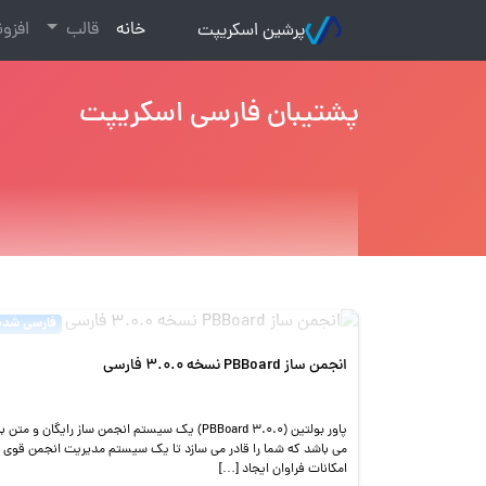
(current)
خانه
قالب
افزو
پرشین اسکریپت
پشتیبان فارسی اسکریپت
فارسی شده
انجمن ساز PBBoard نسخه 3.0.0 فارسی
پاور بولتین (PBBoard 3.0.0) یک سیستم انجمن ساز رایگان و متن با
می باشد که شما را قادر می سازد تا یک سیستم مدیریت انجمن قوی ب
امکانات فراوان ایجاد […]