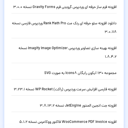
افزونه فرم ساز حرفه ای وردپرس گرویتی فرم Gravity Forms نسخه 3.0.0
دانلود افزونه سئو حرفه ای رنک مث Rank Math Pro وردپرس فارسی نسخه
3.0.118
افزونه بهینه سازی تصاویر وردپرس Imagify Image Optimizer نسخه
1.8.4.2
مجموعه 130 آیکون رایگان Icons8 به صورت SVG
افزونه فارسی افزایش سرعت وردپرس (راکت) WP Rocket نسخه 3.23.1
افزونه جت انجین المنتور JetEngine نسخه 3.8.13.2
افزونه WooCommerce PDF Invoice فاکتور ووکامرس نسخه 5.1.2