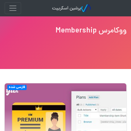
پرشین اسکریپت
ووکامرس Membership
فارسی شده