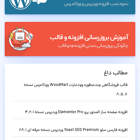
مطالب داغ
قالب فروشگاهی چندمنظوره وودمارت WoodMart ووکامرس نسخه
8.5.7
افزونه صفحه ساز المنتور پرو Elementor Pro وردپرس نسخه 4.2.1
افزونه فارسی سئو Yoast SEO Premium وردپرس نسخه حرفه ای 28.1