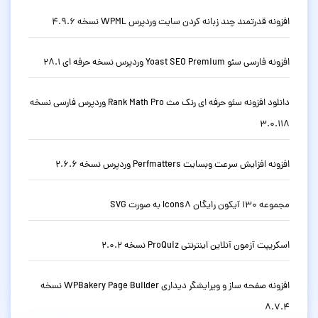
افزونه قدرتمند چند زبانه کردن سایت وردپرس WPML نسخه 4.9.6
افزونه فارسی سئو Yoast SEO Premium وردپرس نسخه حرفه ای 28.1
دانلود افزونه سئو حرفه ای رنک مث Rank Math Pro وردپرس فارسی نسخه
3.0.118
افزونه افزایش سرعت وبسایت Perfmatters وردپرس نسخه 2.6.6
مجموعه 130 آیکون رایگان Icons8 به صورت SVG
اسکریپت آزمون آنلاین اینترنتی ProQuiz نسخه 2.0.2
افزونه صفحه ساز و ویرایشگر دیداری WPBakery Page Builder نسخه
8.7.4