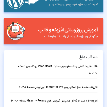
مطالب داغ
قالب فروشگاهی چندمنظوره وودمارت WoodMart ووکامرس نسخه
8.5.7
افزونه صفحه ساز المنتور پرو Elementor Pro وردپرس نسخه 4.2.1
افزونه فرم ساز حرفه ای وردپرس گرویتی فرم Gravity Forms نسخه 3.0.0