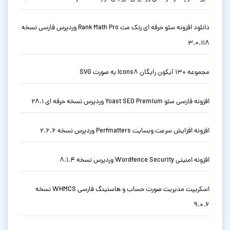
دانلود افزونه سئو حرفه ای رنک مث Rank Math Pro وردپرس فارسی نسخه
3.0.118
مجموعه 130 آیکون رایگان Icons8 به صورت SVG
افزونه فارسی سئو Yoast SEO Premium وردپرس نسخه حرفه ای 28.1
افزونه افزایش سرعت وبسایت Perfmatters وردپرس نسخه 2.6.6
افزونه امنیتی Wordfence Security وردپرس نسخه 8.1.4
اسکریپت مدیریت صورت حساب و هاستینگ فارسی WHMCS نسخه
9.0.6