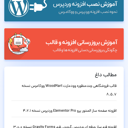
مطالب داغ
قالب فروشگاهی چندمنظوره وودمارت WoodMart ووکامرس نسخه
8.5.7
افزونه صفحه ساز المنتور پرو Elementor Pro وردپرس نسخه 4.2.1
افزونه فرم ساز حرفه ای وردپرس گرویتی فرم Gravity Forms نسخه 3.0.0