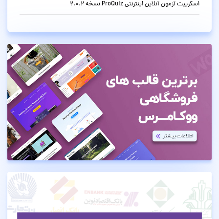
اسکریپت آزمون آنلاین اینترنتی ProQuiz نسخه 2.0.2