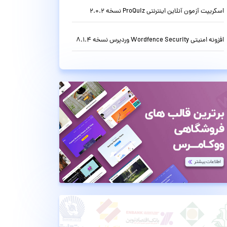
اسکریپت آزمون آنلاین اینترنتی ProQuiz نسخه 2.0.2
افزونه امنیتی Wordfence Security وردپرس نسخه 8.1.4