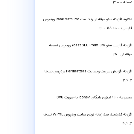
نسخه 3.0.0
دانلود افزونه سئو حرفه ای رنک مث Rank Math Pro وردپرس
فارسی نسخه 3.0.118
افزونه فارسی سئو Yoast SEO Premium وردپرس نسخه
حرفه ای 28.1
افزونه افزایش سرعت وبسایت Perfmatters وردپرس نسخه
2.6.6
مجموعه 130 آیکون رایگان Icons8 به صورت SVG
افزونه قدرتمند چند زبانه کردن سایت وردپرس WPML نسخه
4.9.6