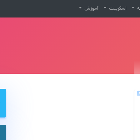
نه
اسکریپت
آموزش