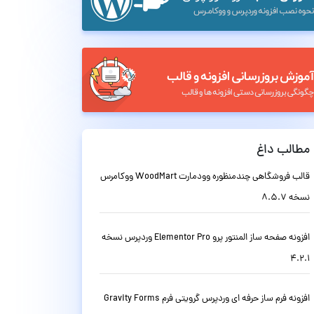
مطالب داغ
قالب فروشگاهی چندمنظوره وودمارت WoodMart ووکامرس
نسخه 8.5.7
افزونه صفحه ساز المنتور پرو Elementor Pro وردپرس نسخه
4.2.1
افزونه فرم ساز حرفه ای وردپرس گرویتی فرم Gravity Forms