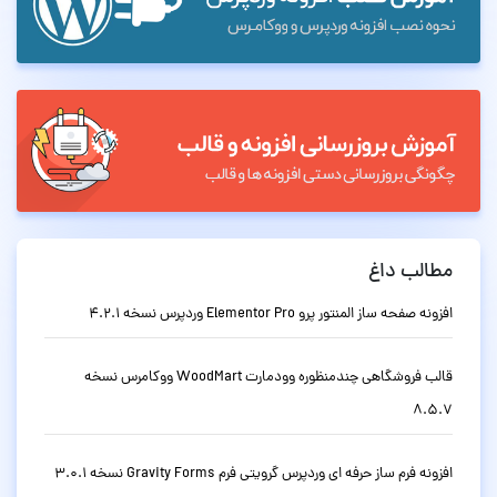
مطالب داغ
افزونه صفحه ساز المنتور پرو Elementor Pro وردپرس نسخه 4.2.1
قالب فروشگاهی چندمنظوره وودمارت WoodMart ووکامرس نسخه
8.5.7
افزونه فرم ساز حرفه ای وردپرس گرویتی فرم Gravity Forms نسخه 3.0.1