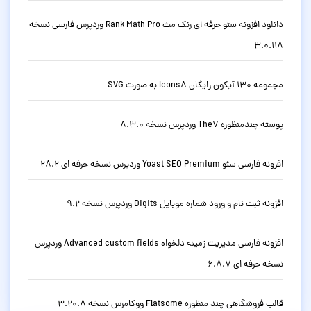
دانلود افزونه سئو حرفه ای رنک مث Rank Math Pro وردپرس فارسی نسخه
3.0.118
مجموعه 130 آیکون رایگان Icons8 به صورت SVG
پوسته چندمنظوره The7 وردپرس نسخه 8.3.0
افزونه فارسی سئو Yoast SEO Premium وردپرس نسخه حرفه ای 28.2
افزونه ثبت نام و ورود شماره موبایل Digits وردپرس نسخه 9.2
افزونه فارسی مدیریت زمینه دلخواه Advanced custom fields وردپرس
نسخه حرفه ای 6.8.7
قالب فروشگاهی چند منظوره Flatsome ووکامرس نسخه 3.20.8