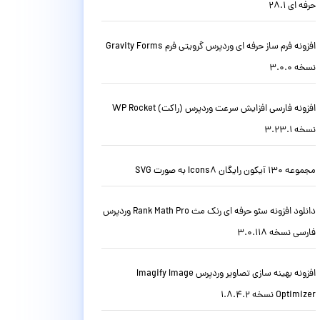
حرفه ای 28.1
افزونه فرم ساز حرفه ای وردپرس گرویتی فرم Gravity Forms
نسخه 3.0.0
افزونه فارسی افزایش سرعت وردپرس (راکت) WP Rocket
نسخه 3.23.1
مجموعه 130 آیکون رایگان Icons8 به صورت SVG
دانلود افزونه سئو حرفه ای رنک مث Rank Math Pro وردپرس
فارسی نسخه 3.0.118
افزونه بهینه سازی تصاویر وردپرس Imagify Image
Optimizer نسخه 1.8.4.2