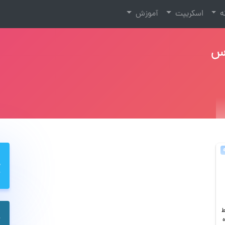
نه
اسکریپت
آموزش
رس
سط