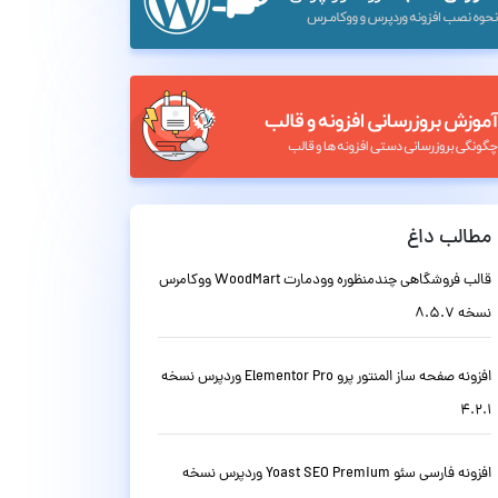
مطالب داغ
قالب فروشگاهی چندمنظوره وودمارت WoodMart ووکامرس
نسخه 8.5.7
افزونه صفحه ساز المنتور پرو Elementor Pro وردپرس نسخه
4.2.1
افزونه فارسی سئو Yoast SEO Premium وردپرس نسخه