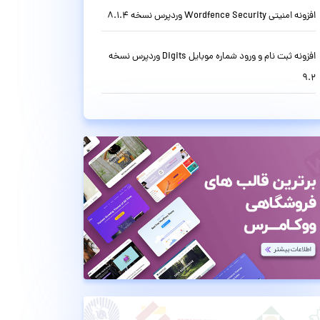
افزونه امنیتی Wordfence Security وردپرس نسخه 8.1.4
افزونه ثبت نام و ورود شماره موبایل Digits وردپرس نسخه
9.2