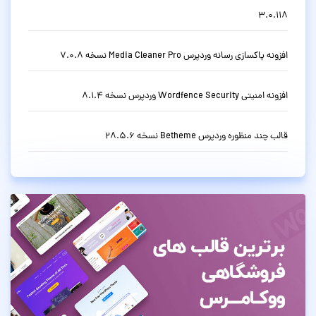
3.0.118
افزونه پاکسازی رسانه وردپرس Media Cleaner Pro نسخه 7.0.8
افزونه امنیتی Wordfence Security وردپرس نسخه 8.1.4
قالب چند منظوره وردپرس Betheme نسخه 28.5.6