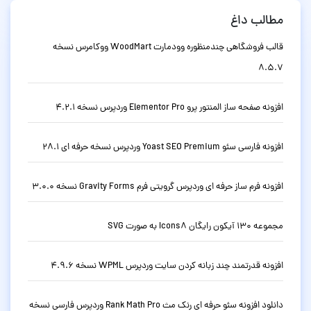
مطالب داغ
قالب فروشگاهی چندمنظوره وودمارت WoodMart ووکامرس نسخه
8.5.7
افزونه صفحه ساز المنتور پرو Elementor Pro وردپرس نسخه 4.2.1
افزونه فارسی سئو Yoast SEO Premium وردپرس نسخه حرفه ای 28.1
افزونه فرم ساز حرفه ای وردپرس گرویتی فرم Gravity Forms نسخه 3.0.0
مجموعه 130 آیکون رایگان Icons8 به صورت SVG
افزونه قدرتمند چند زبانه کردن سایت وردپرس WPML نسخه 4.9.6
دانلود افزونه سئو حرفه ای رنک مث Rank Math Pro وردپرس فارسی نسخه