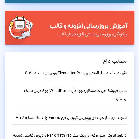
مطالب داغ
افزونه صفحه ساز المنتور پرو Elementor Pro وردپرس نسخه 4.2.1
قالب فروشگاهی چندمنظوره وودمارت WoodMart ووکامرس نسخه
8.5.7
افزونه فرم ساز حرفه ای وردپرس گرویتی فرم Gravity Forms نسخه 3.0.1
دانلود افزونه سئو حرفه ای رنک مث Rank Math Pro وردپرس فارسی نسخه