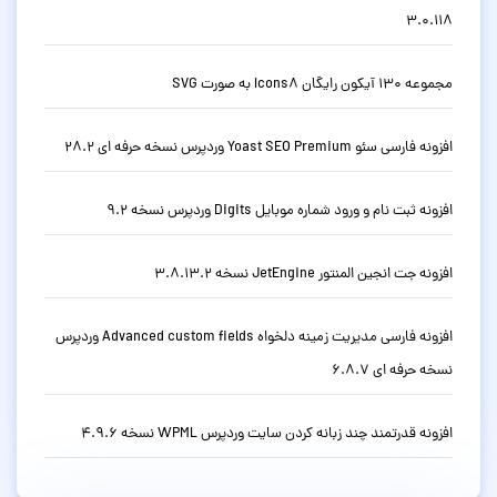
3.0.118
مجموعه 130 آیکون رایگان Icons8 به صورت SVG
افزونه فارسی سئو Yoast SEO Premium وردپرس نسخه حرفه ای 28.2
افزونه ثبت نام و ورود شماره موبایل Digits وردپرس نسخه 9.2
افزونه جت انجین المنتور JetEngine نسخه 3.8.13.2
افزونه فارسی مدیریت زمینه دلخواه Advanced custom fields وردپرس
نسخه حرفه ای 6.8.7
افزونه قدرتمند چند زبانه کردن سایت وردپرس WPML نسخه 4.9.6