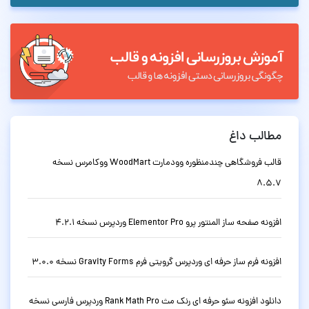
مطالب داغ
قالب فروشگاهی چندمنظوره وودمارت WoodMart ووکامرس نسخه
8.5.7
افزونه صفحه ساز المنتور پرو Elementor Pro وردپرس نسخه 4.2.1
افزونه فرم ساز حرفه ای وردپرس گرویتی فرم Gravity Forms نسخه 3.0.0
دانلود افزونه سئو حرفه ای رنک مث Rank Math Pro وردپرس فارسی نسخه