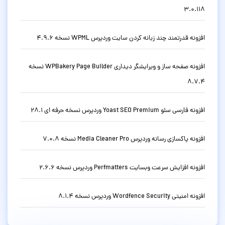
3.0.118
افزونه قدرتمند چند زبانه کردن سایت وردپرس WPML نسخه 4.9.6
افزونه صفحه ساز و ویرایشگر دیداری WPBakery Page Builder نسخه
8.7.4
افزونه فارسی سئو Yoast SEO Premium وردپرس نسخه حرفه ای 28.1
افزونه پاکسازی رسانه وردپرس Media Cleaner Pro نسخه 7.0.8
افزونه افزایش سرعت وبسایت Perfmatters وردپرس نسخه 2.6.6
افزونه امنیتی Wordfence Security وردپرس نسخه 8.1.4