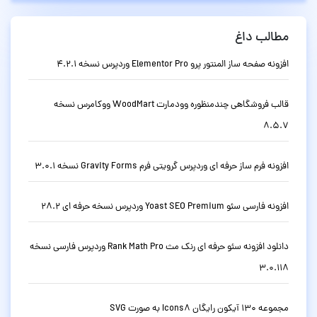
مطالب داغ
افزونه صفحه ساز المنتور پرو Elementor Pro وردپرس نسخه 4.2.1
قالب فروشگاهی چندمنظوره وودمارت WoodMart ووکامرس نسخه
8.5.7
افزونه فرم ساز حرفه ای وردپرس گرویتی فرم Gravity Forms نسخه 3.0.1
افزونه فارسی سئو Yoast SEO Premium وردپرس نسخه حرفه ای 28.2
دانلود افزونه سئو حرفه ای رنک مث Rank Math Pro وردپرس فارسی نسخه
3.0.118
مجموعه 130 آیکون رایگان Icons8 به صورت SVG