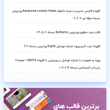
افزونه فارسی مدیریت زمینه دلخواه Advanced custom fields وردپرس
نسخه حرفه ای 6.8.7
قالب چند منظوره وردپرس Betheme نسخه 28.5.6
افزونه ثبت نام و ورود شماره موبایل Digits وردپرس نسخه 9.2
ورود و عضویت با شماره موبایل در وردپرس با افزونه DIGITS + صفحه/
پاپ‌آپ اختصاصی نسخه 0.9.2.4