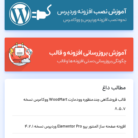
مطالب داغ
قالب فروشگاهی چندمنظوره وودمارت WoodMart ووکامرس نسخه
8.5.7
افزونه صفحه ساز المنتور پرو Elementor Pro وردپرس نسخه 4.2.1