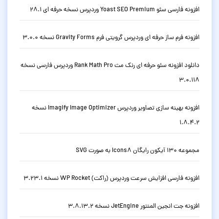
افزونه فارسی سئو Yoast SEO Premium وردپرس نسخه حرفه ای 28.1
افزونه فرم ساز حرفه ای وردپرس گرویتی فرم Gravity Forms نسخه 3.0.0
دانلود افزونه سئو حرفه ای رنک مث Rank Math Pro وردپرس فارسی نسخه
3.0.118
افزونه بهینه سازی تصاویر وردپرس Imagify Image Optimizer نسخه
1.8.4.2
مجموعه 130 آیکون رایگان Icons8 به صورت SVG
افزونه فارسی افزایش سرعت وردپرس (راکت) WP Rocket نسخه 3.23.1
افزونه جت انجین المنتور JetEngine نسخه 3.8.13.2