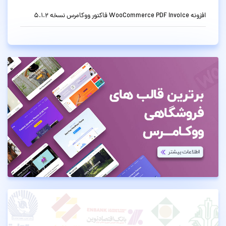
افزونه WooCommerce PDF Invoice فاکتور ووکامرس نسخه 5.1.2