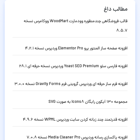
مطالب داغ
قالب فروشگاهی چندمنظوره وودمارت WoodMart ووکامرس نسخه
8.5.7
افزونه صفحه ساز المنتور پرو Elementor Pro وردپرس نسخه 4.2.1
افزونه فارسی سئو Yoast SEO Premium وردپرس نسخه حرفه ای 28.1
افزونه فرم ساز حرفه ای وردپرس گرویتی فرم Gravity Forms نسخه 3.0.0
مجموعه 130 آیکون رایگان Icons8 به صورت SVG
افزونه قدرتمند چند زبانه کردن سایت وردپرس WPML نسخه 4.9.6
افزونه پاکسازی رسانه وردپرس Media Cleaner Pro نسخه 7.0.8