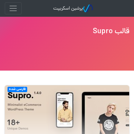
پرشین اسکریپت
قالب Supro
فارسی شده