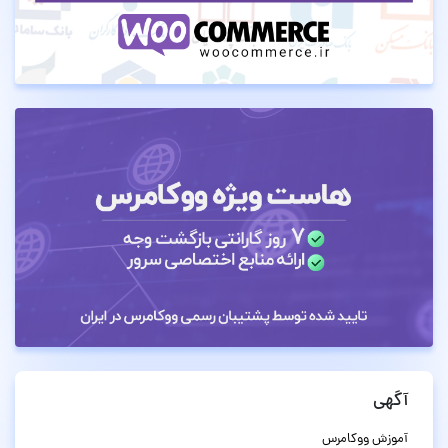
آگهی
آموزش ووکامرس