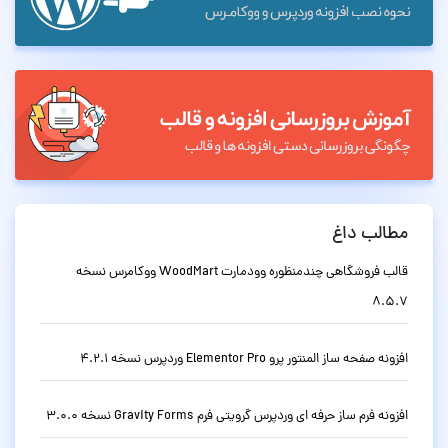
مطالب داغ
قالب فروشگاهی چندمنظوره وودمارت WoodMart ووکامرس نسخه
8.5.7
افزونه صفحه ساز المنتور پرو Elementor Pro وردپرس نسخه 4.2.1
افزونه فرم ساز حرفه ای وردپرس گرویتی فرم Gravity Forms نسخه 3.0.0