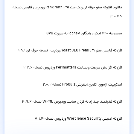
دانلود افزونه سئو حرفه ای رنک مث Rank Math Pro وردپرس فارسی نسخه
3.0.118
مجموعه 130 آیکون رایگان Icons8 به صورت SVG
افزونه فارسی سئو Yoast SEO Premium وردپرس نسخه حرفه ای 28.1
افزونه افزایش سرعت وبسایت Perfmatters وردپرس نسخه 2.6.6
اسکریپت آزمون آنلاین اینترنتی ProQuiz نسخه 2.0.2
افزونه قدرتمند چند زبانه کردن سایت وردپرس WPML نسخه 4.9.6
افزونه امنیتی Wordfence Security وردپرس نسخه 8.1.4