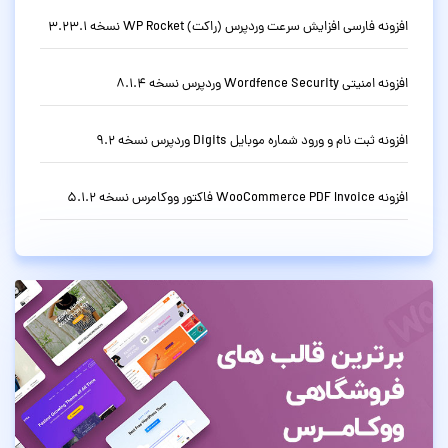
افزونه فارسی افزایش سرعت وردپرس (راکت) WP Rocket نسخه 3.23.1
افزونه امنیتی Wordfence Security وردپرس نسخه 8.1.4
افزونه ثبت نام و ورود شماره موبایل Digits وردپرس نسخه 9.2
افزونه WooCommerce PDF Invoice فاکتور ووکامرس نسخه 5.1.2