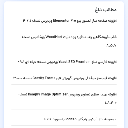
مطالب داغ
افزونه صفحه ساز المنتور پرو Elementor Pro وردپرس نسخه 4.2.1
قالب فروشگاهی چندمنظوره وودمارت WoodMart ووکامرس نسخه
8.5.7
افزونه فارسی سئو Yoast SEO Premium وردپرس نسخه حرفه ای 28.1
افزونه فرم ساز حرفه ای وردپرس گرویتی فرم Gravity Forms نسخه 3.0.0
افزونه بهینه سازی تصاویر وردپرس Imagify Image Optimizer نسخه
1.8.4.2
مجموعه 130 آیکون رایگان Icons8 به صورت SVG