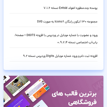
پوسته چندمنظوره انفولد Enfold نسخه 7.1.6
مجموعه 130 آیکون رایگان Icons8 به صورت SVG
ورود و عضویت با شماره موبایل در وردپرس با افزونه DIGITS + صفحه/
پاپ‌آپ اختصاصی نسخه 0.9.2.4
افزونه ثبت نام و ورود شماره موبایل Digits وردپرس نسخه 9.2