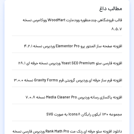
مطالب داغ
قالب فروشگاهی چندمنظوره وودمارت WoodMart ووکامرس نسخه
8.5.7
افزونه صفحه ساز المنتور پرو Elementor Pro وردپرس نسخه 4.2.1
افزونه فارسی سئو Yoast SEO Premium وردپرس نسخه حرفه ای 28.1
افزونه فرم ساز حرفه ای وردپرس گرویتی فرم Gravity Forms نسخه 3.0.0
افزونه پاکسازی رسانه وردپرس Media Cleaner Pro نسخه 7.0.8
مجموعه 130 آیکون رایگان Icons8 به صورت SVG
دانلود افزونه سئو حرفه ای رنک مث Rank Math Pro وردپرس فارسی نسخه