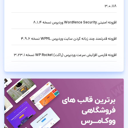
3.0.118
افزونه امنیتی Wordfence Security وردپرس نسخه 8.1.4
افزونه قدرتمند چند زبانه کردن سایت وردپرس WPML نسخه 4.9.6
افزونه فارسی افزایش سرعت وردپرس (راکت) WP Rocket نسخه 3.23.1