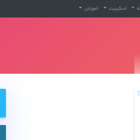
نه
اسکریپت
آموزش