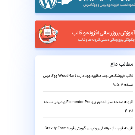
مطالب داغ
قالب فروشگاهی چندمنظوره وودمارت WoodMart ووکامرس
نسخه 8.5.7
افزونه صفحه ساز المنتور پرو Elementor Pro وردپرس نسخه
4.2.1
افزونه فرم ساز حرفه ای وردپرس گرویتی فرم Gravity Forms