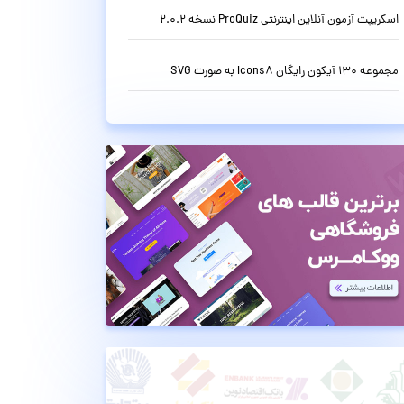
اسکریپت آزمون آنلاین اینترنتی ProQuiz نسخه 2.0.2
مجموعه 130 آیکون رایگان Icons8 به صورت SVG