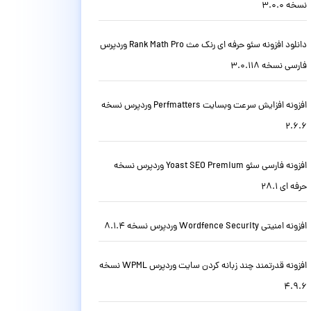
نسخه 3.0.0
دانلود افزونه سئو حرفه ای رنک مث Rank Math Pro وردپرس
فارسی نسخه 3.0.118
افزونه افزایش سرعت وبسایت Perfmatters وردپرس نسخه
2.6.6
افزونه فارسی سئو Yoast SEO Premium وردپرس نسخه
حرفه ای 28.1
افزونه امنیتی Wordfence Security وردپرس نسخه 8.1.4
افزونه قدرتمند چند زبانه کردن سایت وردپرس WPML نسخه
4.9.6