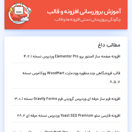
مطالب داغ
افزونه صفحه ساز المنتور پرو Elementor Pro وردپرس نسخه 4.2.1
قالب فروشگاهی چندمنظوره وودمارت WoodMart ووکامرس نسخه
8.5.7
افزونه فرم ساز حرفه ای وردپرس گرویتی فرم Gravity Forms نسخه 3.0.1
افزونه فارسی سئو Yoast SEO Premium وردپرس نسخه حرفه ای 28.2