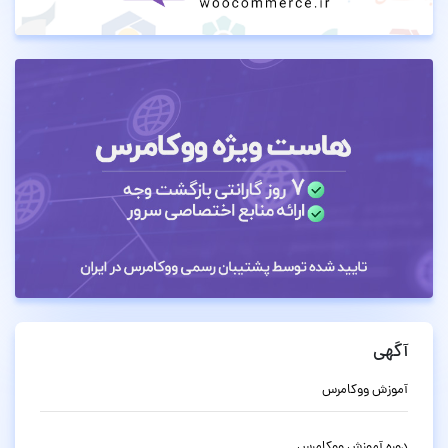
آگهی
آموزش ووکامرس
دوره آموزش ووکامرس