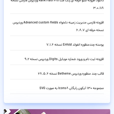
دانلود افزونه سئو حرفه ای رنک مث Rank Math Pro وردپرس فارسی نسخه
3.0.118
افزونه فارسی مدیریت زمینه دلخواه Advanced custom fields وردپرس
نسخه حرفه ای 6.8.7
پوسته چندمنظوره انفولد Enfold نسخه 7.1.6
افزونه ثبت نام و ورود شماره موبایل Digits وردپرس نسخه 9.2
قالب چند منظوره وردپرس Betheme نسخه 28.5.6
مجموعه 130 آیکون رایگان Icons8 به صورت SVG