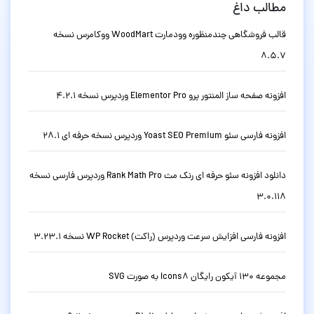
مطالب داغ
قالب فروشگاهی چندمنظوره وودمارت WoodMart ووکامرس نسخه
8.5.7
افزونه صفحه ساز المنتور پرو Elementor Pro وردپرس نسخه 4.2.1
افزونه فارسی سئو Yoast SEO Premium وردپرس نسخه حرفه ای 28.1
دانلود افزونه سئو حرفه ای رنک مث Rank Math Pro وردپرس فارسی نسخه
3.0.118
افزونه فارسی افزایش سرعت وردپرس (راکت) WP Rocket نسخه 3.23.1
مجموعه 130 آیکون رایگان Icons8 به صورت SVG