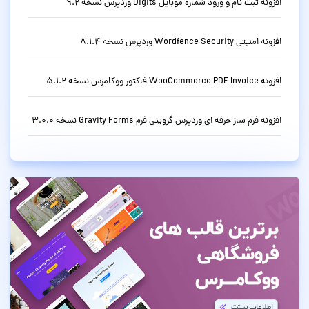
افزونه ثبت نام و ورود شماره موبایل Digits وردپرس نسخه 9.2
افزونه امنیتی Wordfence Security وردپرس نسخه 8.1.4
افزونه WooCommerce PDF Invoice فاکتور ووکامرس نسخه 5.1.2
افزونه فرم ساز حرفه ای وردپرس گرویتی فرم Gravity Forms نسخه 3.0.0