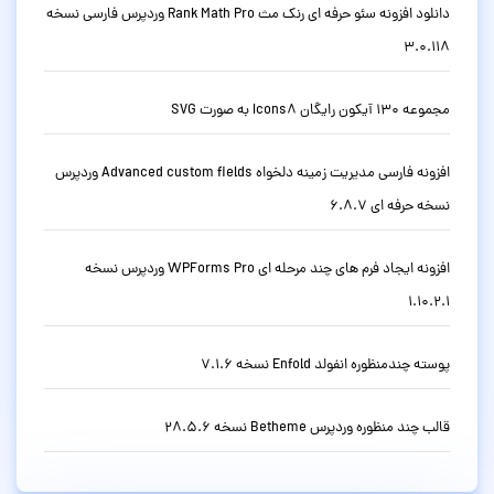
دانلود افزونه سئو حرفه ای رنک مث Rank Math Pro وردپرس فارسی نسخه
3.0.118
مجموعه 130 آیکون رایگان Icons8 به صورت SVG
افزونه فارسی مدیریت زمینه دلخواه Advanced custom fields وردپرس
نسخه حرفه ای 6.8.7
افزونه ایجاد فرم های چند مرحله ای WPForms Pro وردپرس نسخه
1.10.2.1
پوسته چندمنظوره انفولد Enfold نسخه 7.1.6
قالب چند منظوره وردپرس Betheme نسخه 28.5.6