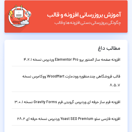
مطالب داغ
افزونه صفحه ساز المنتور پرو Elementor Pro وردپرس نسخه 4.2.1
قالب فروشگاهی چندمنظوره وودمارت WoodMart ووکامرس نسخه
8.5.7
افزونه فرم ساز حرفه ای وردپرس گرویتی فرم Gravity Forms نسخه 3.0.1
افزونه فارسی سئو Yoast SEO Premium وردپرس نسخه حرفه ای 28.2