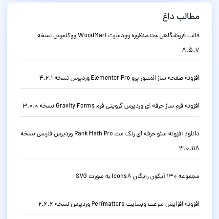
مطالب داغ
قالب فروشگاهی چندمنظوره وودمارت WoodMart ووکامرس نسخه
8.5.7
افزونه صفحه ساز المنتور پرو Elementor Pro وردپرس نسخه 4.2.1
افزونه فرم ساز حرفه ای وردپرس گرویتی فرم Gravity Forms نسخه 3.0.0
دانلود افزونه سئو حرفه ای رنک مث Rank Math Pro وردپرس فارسی نسخه
3.0.118
مجموعه 130 آیکون رایگان Icons8 به صورت SVG
افزونه افزایش سرعت وبسایت Perfmatters وردپرس نسخه 2.6.6