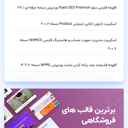
افزونه فارسی سئو Yoast SEO Premium وردپرس نسخه حرفه ای 28.1
اسکریپت آزمون آنلاین اینترنتی ProQuiz نسخه 2.0.2
اسکریپت مدیریت صورت حساب و هاستینگ فارسی WHMCS نسخه
9.0.6
افزونه قدرتمند چند زبانه کردن سایت وردپرس WPML نسخه 4.9.6